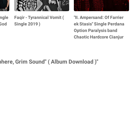
ngle
Faqir - Tyrannical Vomit (
"II. Ampersand: Of Farrier
God
Single 2019 )
ek Stasis" Single Perdana
Option Paralysis band
Chaotic Hardcore Cianjur
here, Grim Sound" ( Album Download )"