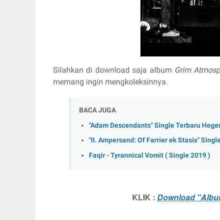
Silahkan di download saja album
Grim Atmosp
memang ingin mengkoleksinnya.
BACA JUGA
"Adam Descendants" Single Terbaru Heg
"II. Ampersand: Of Farrier ek Stasis" Sin
Faqir - Tyrannical Vomit ( Single 2019 )
KLIK :
Download "Albu