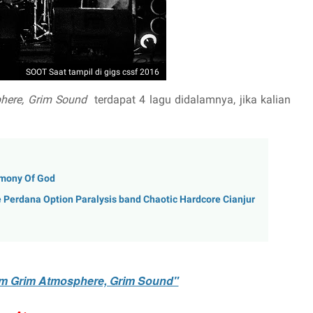
SOOT Saat tampil di gigs cssf 2016
here, Grim Sound
terdapat 4 lagu didalamnya, jika kalian
emony Of God
gle Perdana Option Paralysis band Chaotic Hardcore Cianjur
m Grim Atmosphere, Grim Sound"