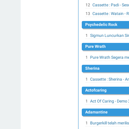
Cassette : Padi - Se
Cassette : Watain - 
Psychedelic Rock
Sigmun Luncurkan Sing
Pure Wrath
Pure Wrath Segera me
Sherina
Cassette : Sherina - 
actofcaring
Act Of Caring - Demo
adamantine
Burgerkill telah meril