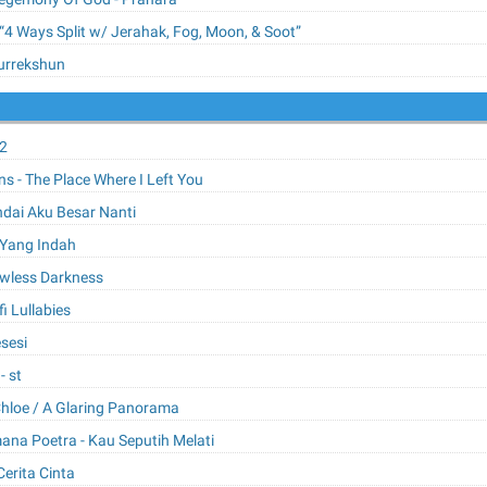
“4 Ways Split w/ Jerahak, Fog, Moon, & Soot”
lsurrekshun
02
s - The Place Where I Left You
Andai Aku Besar Nanti
l Yang Indah
awless Darkness
fi Lullabies
esesi
- st
 Chloe / A Glaring Panorama
mana Poetra - Kau Seputih Melati
Cerita Cinta