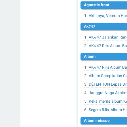
agnostic front
Akhirnya, Veteran Har
ak//47
AK//47 Jalankan Rang
AK//47 Rilis Album Ba
album
AK//47 Rilis Album Ba
Album Compilation Ci
DÈTENTION Lepas Sing
Janggut Naga Akhirn
Kekal merilis album 
Segera Rilis, Album 
album reissue