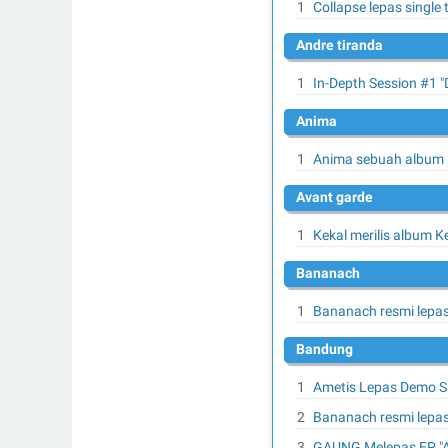
Collapse lepas single
andre tiranda
In-Depth Session #1 
anima
Anima sebuah album p
avant garde
Kekal merilis album 
bananach
Bananach resmi lepas
bandung
Ametis Lepas Demo Si
Bananach resmi lepas
GAUNG Melepas EP "A