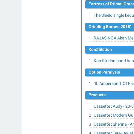
Fortress of Primal Grac
The Shield single kedu
Grinding Borneo 2018"
RAJASINGA Akan Meng
Kon:flik:tion
Kon:flik:tion band har
Option Paralysis
"II. Ampersand: Of Fa
Products
Cassette : Audy - 20-
Cassette : Modern Gun
Cassette : Sherina - 
Cassette : Tere - Awa