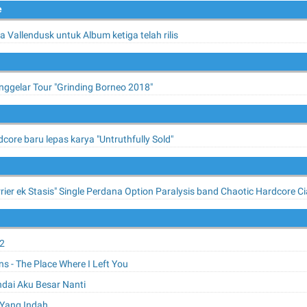
e
a Vallendusk untuk Album ketiga telah rilis
gelar Tour "Grinding Borneo 2018"
dcore baru lepas karya "Untruthfully Sold"
rrier ek Stasis" Single Perdana Option Paralysis band Chaotic Hardcore Ci
02
s - The Place Where I Left You
Andai Aku Besar Nanti
l Yang Indah