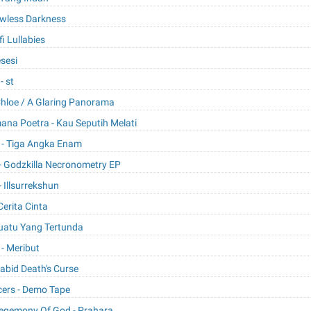
awless Darkness
fi Lullabies
esesi
- st
 Chloe / A Glaring Panorama
mana Poetra - Kau Seputih Melati
n - Tiga Angka Enam
 - Godzkilla Necronometry EP
- Illsurrekshun
Cerita Cinta
suatu Yang Tertunda
 - Meribut
Rabid Death's Curse
cers - Demo Tape
Hegemony Of God - Prahara