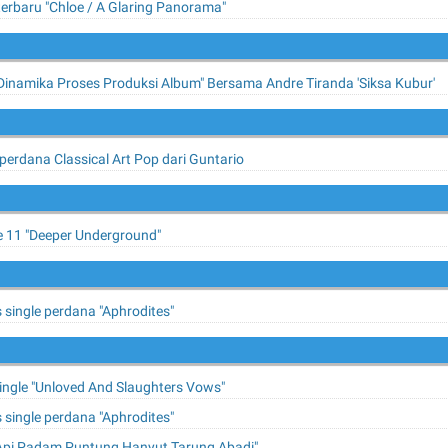
 terbaru "Chloe / A Glaring Panorama"
"Dinamika Proses Produksi Album" Bersama Andre Tiranda 'Siksa Kubur'
erdana Classical Art Pop dari Guntario
Ke 11 "Deeper Underground"
 single perdana "Aphrodites"
ngle "Unloved And Slaughters Vows"
 single perdana "Aphrodites"
pi Padam Puntung Hanyut Tarung Abadi"