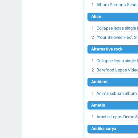
Album Perdana Sendal
alice
Collapse lepas single
"Your Beloved Hex", Si
alternative rock
Collapse lepas single
Barefood Lepas Video
ambient
Anima sebuah album p
ametis
Ametis Lepas Demo Si
andika surya