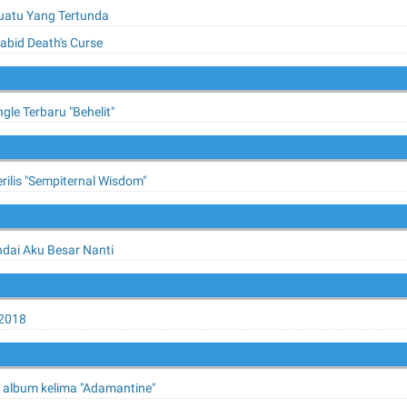
suatu Yang Tertunda
Rabid Death's Curse
le Terbaru "Behelit"
rilis "Sempiternal Wisdom"
Andai Aku Besar Nanti
 2018
is album kelima "Adamantine"