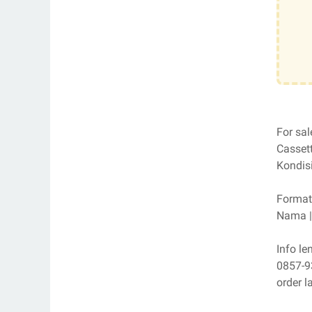
For sal
Cassett
Kondisi
Format 
Nama | 
Info l
0857-9
order l